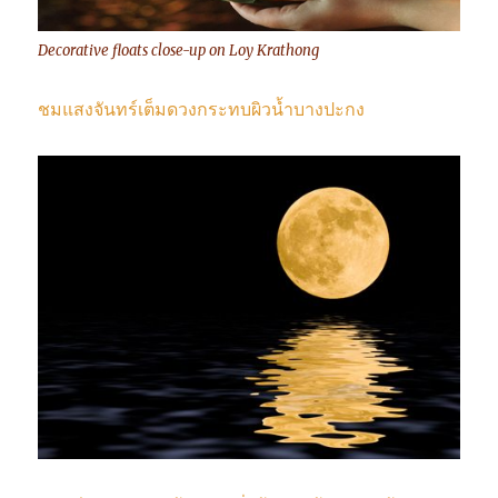
Decorative floats close-up on Loy Krathong
ชมแสงจันทร์เต็มดวงกระทบผิวน้ำบางปะกง