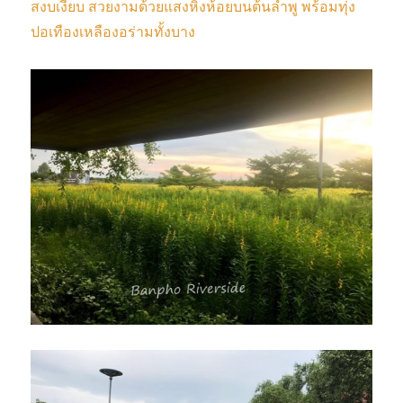
สงบเงียบ สวยงามด้วยแสงหิ่งห้อยบนต้นลำพู พร้อมทุ่ง
ปอเทืองเหลืองอร่ามทั้งบาง