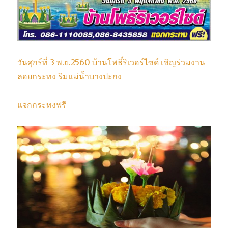
วันศุกร์ที่ 3 พ.ย.2560 บ้านโพธิ์ริเวอร์ไซด์ เชิญร่วมงาน
ลอยกระทง ริมแม่น้ำบางปะกง
แจกกระทงฟรี